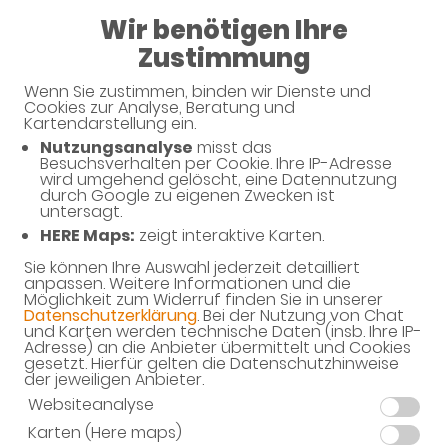
Wir benötigen Ihre
08:00 - 18:00
Zustimmung
Kur-Apotheke
Wenn Sie zustimmen, binden wir Dienste und
Cookies zur Analyse, Beratung und
Kartendarstellung ein.
Nutzungsanalyse
misst das
Besuchsverhalten per Cookie. Ihre IP-Adresse
wird umgehend gelöscht, eine Datennutzung
durch Google zu eigenen Zwecken ist
untersagt.
HERE Maps:
zeigt interaktive Karten.
Sie können Ihre Auswahl jederzeit detailliert
anpassen. Weitere Informationen und die
Möglichkeit zum Widerruf finden Sie in unserer
Datenschutzerklärung
. Bei der Nutzung von Chat
und Karten werden technische Daten (insb. Ihre IP-
Adresse) an die Anbieter übermittelt und Cookies
gesetzt. Hierfür gelten die Datenschutzhinweise
Offizin
der jeweiligen Anbieter.
Websiteanalyse
Beratungsplatz 3
Karten (Here maps)